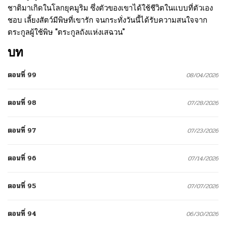
ชาติมาเกิดในโลกยุคมูริม ซึ่งตัวของเขาได้ใช้ชีวิตในแบบที่ตัวเอง
ชอบ เลี้ยงสัตว์มีพิษที่เขารัก จนกระทั่งวันนี้ได้รับความสนใจจาก
ตระกูลผู้ใช้พิษ “ตระกูลถังแห่งเสฉวน”
บท
ตอนที่ 99
08/04/2026
ตอนที่ 98
07/28/2026
ตอนที่ 97
07/23/2026
ตอนที่ 96
07/14/2026
ตอนที่ 95
07/07/2026
ตอนที่ 94
06/30/2026