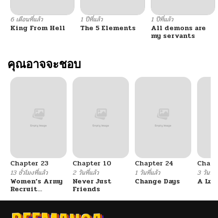
ตอนที่ 77
03/03/2026
6 เดือนที่แล้ว
1 ปีที่แล้ว
1 ปีที่แล้ว
King From Hell
The 5 Elements
All demons are
ตอนที่ 76
02/25/2026
my servants
ตอนที่ 75
คุณอาจจะชอบ
02/17/2026
ตอนที่ 74
02/17/2026
ตอนที่ 73
02/17/2026
ตอนที่ 72
02/17/2026
Chapter 23
Chapter 10
Chapter 24
Chapt
ตอนที่ 71
02/17/2026
13 ชั่วโมงที่แล้ว
2 วันที่แล้ว
1 วันที่แล้ว
3 วันที่แ
Women’s Army
Never Just
Change Days
A Luc
Recruit
Friends
ตอนที่ 70
02/17/2026
Training
Center