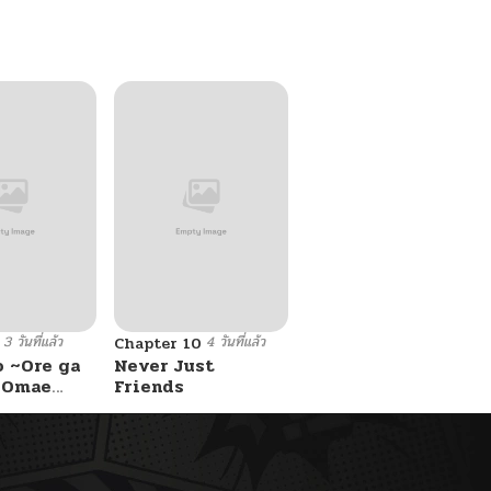
Ken
3 วันที่แล้ว
4 วันที่แล้ว
Chapter 10
o ~Ore ga
Never Just
e Omae
Friends
 Reijou
 Tag
Game
Kouryaku
asu wa~