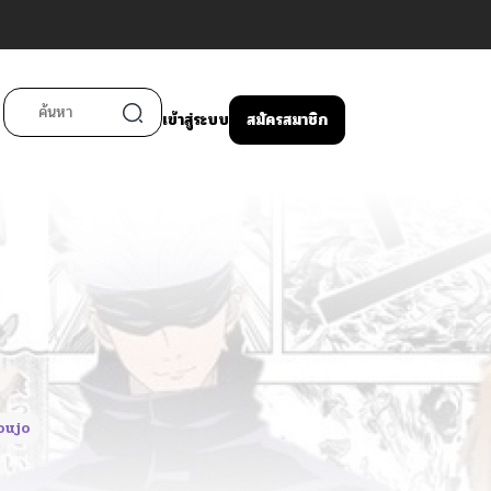
เข้าสู่ระบบ
สมัครสมาชิก
oujo