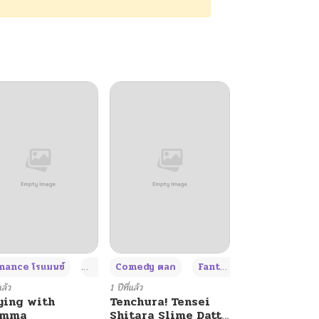
+4
+4
+3
ance โรแมนซ์
Adult ผู้ใหญ่
Comedy ตลก
Fantasy แฟนตาซี
แล้ว
1 ปีที่แล้ว
ying with
Tenchura! Tensei
umma
Shitara Slime Datta