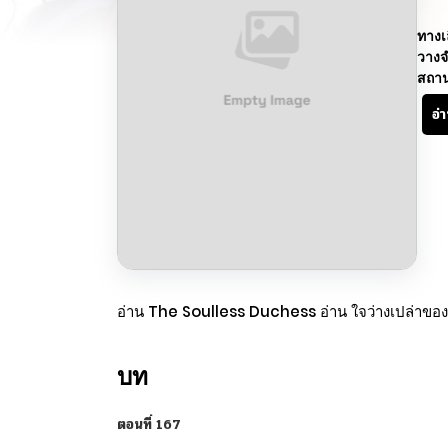
ทางเ
วางจ
สถา
อ่
อ่าน The Soulless Duchess อ่าน ใจว่างเปล่าของ
บท
ตอนที่ 167