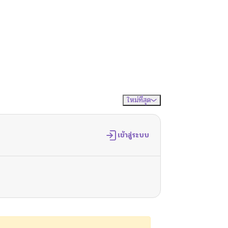
ใหม่ที่สุด
จัดเรียงตาม
เข้าสู่ระบบ