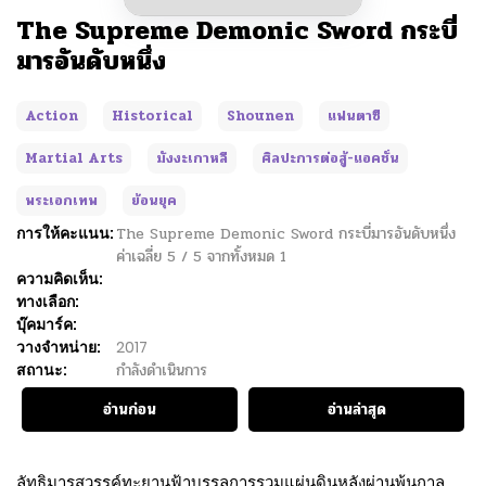
The Supreme Demonic Sword กระบี่
มารอันดับหนึ่ง
Action
Historical
Shounen
แฟนตาซี
Martial Arts
มังงะเกาหลี
ศิลปะการต่อสู้-แอคชั่น
พระเอกเทพ
ย้อนยุค
การให้คะแนน:
The Supreme Demonic Sword กระบี่มารอันดับหนึ่ง
ค่าเฉลี่ย
5
/
5
จากทั้งหมด
1
ความคิดเห็น:
ทางเลือก:
บุ๊คมาร์ค:
วางจำหน่าย:
2017
สถานะ:
กำลังดำเนินการ
อ่านก่อน
อ่านล่าสุด
ลัทธิมารสวรรค์ทะยานฟ้าบรรลุการรวมแผ่นดินหลังผ่านพ้นกาล