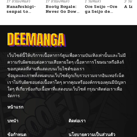
17 ชั่วโมงที่แล้ว
17 ชั่วโมงที่แล้ว
1 วันที่แล้ว
3 วันที่แ
Nanafushigi-
Booty Royale:
Ore Seijo ~Ore
A Luc
senpai to
Never Go Down
ga Seijo de
ตอนที่ 15
02/07/2026
Tetsujin-kun
Without A
Omae Akuyaku
Fight!
Reijou Saikyou
Tag Otome
Game Kanzen
ตอนที่ 14
02/07/2026
Kouryaku
Itashimasu wa~
ตอนที่ 13
02/07/2026
เว็บไซต์นี้ให้บริการเนื้อหาการ์ตูนเพื่อความบันเทิงเท่านั้นและไม่มี
ความรับผิดชอบต่อความเสียหายใดๆ เนื้อหาการโฆษณาหรือลิงก์
ตอนที่ 12
02/07/2026
ของบุคคลที่สามที่แสดงบนเว็บไซต์ของเรา
ข้อมูลและภาพทั้งหมดบนเว็บไซต์ถูกเก็บรวบรวมจากอินเทอร์เน็ต
ตอนที่ 11.1
เราไม่รับผิดชอบต่อเนื้อหาใดๆ หากคุณหรือองค์กรของคุณมีปัญหา
03/23/2026
ใดๆ ที่เกี่ยวข้องกับเนื้อหาที่แสดงบนเว็บไซต์ กรุณาติดต่อเราเพื่อ
จัดการ
ตอนที่ 11
02/07/2026
หน้าแรก
ตอนที่ 10.1
03/23/2026
บทนำ
ติดต่อเรา
ตอนที่ 10
02/07/2026
ข้อกำหนด
นโยบายความเป็นส่วนตัว