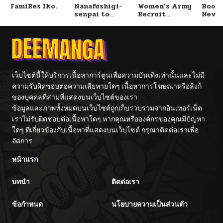
FamiRes Iko.
Nanafushigi-
Women’s Army
Booty
senpai to
Recruit
Never
Tetsujin-kun
Training
With
Center
Fight
เว็บไซต์นี้ให้บริการเนื้อหาการ์ตูนเพื่อความบันเทิงเท่านั้นและไม่มี
ความรับผิดชอบต่อความเสียหายใดๆ เนื้อหาการโฆษณาหรือลิงก์
ของบุคคลที่สามที่แสดงบนเว็บไซต์ของเรา
ข้อมูลและภาพทั้งหมดบนเว็บไซต์ถูกเก็บรวบรวมจากอินเทอร์เน็ต
เราไม่รับผิดชอบต่อเนื้อหาใดๆ หากคุณหรือองค์กรของคุณมีปัญหา
ใดๆ ที่เกี่ยวข้องกับเนื้อหาที่แสดงบนเว็บไซต์ กรุณาติดต่อเราเพื่อ
จัดการ
หน้าแรก
บทนำ
ติดต่อเรา
ข้อกำหนด
นโยบายความเป็นส่วนตัว