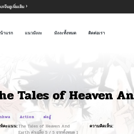
งงะจีน
ดูเพิ่มเติม
น้าแรก
แนวมังงะ
มังงะทั้งหมด
ติดต่อเรา
he Tales of Heaven An
nhwa
Action
ต่อสู้
ห้คะแนน:
The Tales of Heaven And
ความคิดเห็น:
Earth
ค่าเฉลี่ย
5
/
5
จากทั้งหมด
1