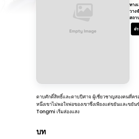
ทางเ
วางจ
สถา
อ่
ดาบศักดิ์สิทธิ์และดาบปีศาจ ผู้เชี่ยวชาญสองคนที่
หนึ่งเขาไม่พอใจพ่อของเขาซึ่งเพียงแต่ขยันและขยัน
Tongmi เริ่มส่องแสง
บท