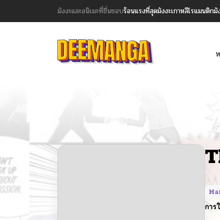
มังงะและอนิเมะที่ชื่นชอบ
ร้อนแรงที่สุด
มังงะเกาหลี
โรแมนติก
มั
ห
T
Ma
การใ