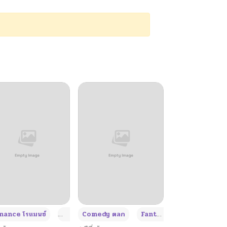
+4
+4
+3
ance โรแมนซ์
Adult ผู้ใหญ่
Comedy ตลก
Fantasy แฟนตาซี