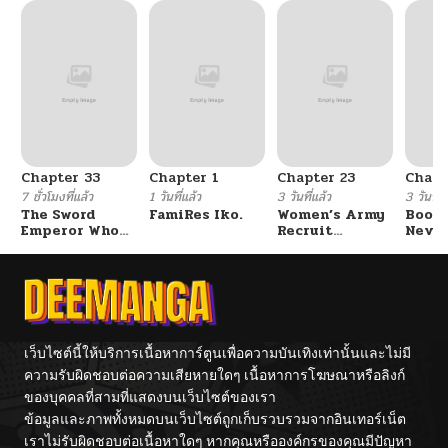
Chapter 33
Chapter 1
Chapter 23
Chapt
7 ชั่วโมงที่แล้ว
1 วันที่แล้ว
3 วันที่แล้ว
3 วันที่แ
The Sword
FamiRes Iko.
Women’s Army
Booty
Emperor Who
Recruit
Never
Surpasses His
Training
With
Previous Life
Center
Fight
จักรพรรดิเทพดาบ
ผงาดเหนือชาติภพ
เว็บไซต์นี้ให้บริการเนื้อหาการ์ตูนเพื่อความบันเทิงเท่านั้นและไม่มี
ความรับผิดชอบต่อความเสียหายใดๆ เนื้อหาการโฆษณาหรือลิงก์
ของบุคคลที่สามที่แสดงบนเว็บไซต์ของเรา
ข้อมูลและภาพทั้งหมดบนเว็บไซต์ถูกเก็บรวบรวมจากอินเทอร์เน็ต
เราไม่รับผิดชอบต่อเนื้อหาใดๆ หากคุณหรือองค์กรของคุณมีปัญหา