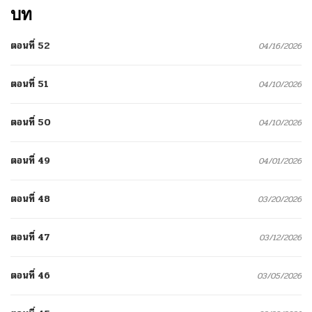
บท
ตอนที่ 52
04/16/2026
ตอนที่ 51
04/10/2026
ตอนที่ 50
04/10/2026
ตอนที่ 49
04/01/2026
ตอนที่ 48
03/20/2026
ตอนที่ 47
03/12/2026
ตอนที่ 46
03/05/2026