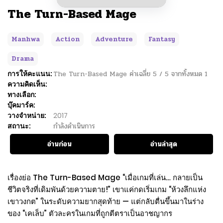
The Turn-Based Mage
Manhwa
Action
Adventure
Fantasy
Drama
การให้คะแนน:
The Turn-Based Mage
ค่าเฉลี่ย
5
/
5
จากทั้งหมด
1
ความคิดเห็น:
ทางเลือก:
บุ๊คมาร์ค:
วางจำหน่าย:
2017
สถานะ:
กำลังดำเนินการ
อ่านก่อน
อ่านล่าสุด
เรื่องย่อ The Turn-Based Mage “เมื่อเกมที่เล่น… กลายเป็น
ชีวิตจริงที่เดิมพันด้วยความตาย!” เขาแค่กดเริ่มเกม “ห้วงลึกแห่ง
เขาวงกต” ในระดับความยากสุดท้าย — แต่กลับตื่นขึ้นมาในร่าง
ของ “เคเล็บ” ตัวละครในเกมที่ถูกตีตราเป็นอาชญากร