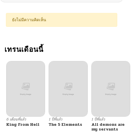
ตอนที่ 36
11/28/2025
ยังไม่มีความคิดเห็น
ตอนที่ 35
11/27/2025
ตอนที่ 34
เทรนเดือนนี้
11/27/2025
ตอนที่ 33
11/27/2025
ตอนที่ 32
10/16/2025
ตอนที่ 31
10/09/2025
ตอนที่ 30
10/03/2025
6 เดือนที่แล้ว
1 ปีที่แล้ว
1 ปีที่แล้ว
King From Hell
The 5 Elements
All demons are
ตอนที่ 29
09/18/2025
my servants