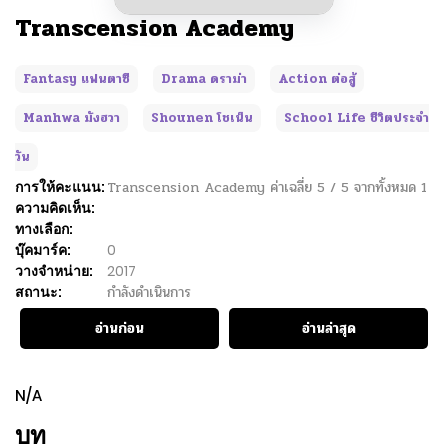
Transcension Academy
Fantasy แฟนตาซี
Drama ดราม่า
Action ต่อสู้
Manhwa มังฮวา
Shounen โชเน็น
School Life ชีวิตประจำ
วัน
การให้คะแนน:
Transcension Academy
ค่าเฉลี่ย
5
/
5
จากทั้งหมด
1
ความคิดเห็น:
ทางเลือก:
บุ๊คมาร์ค:
0
วางจำหน่าย:
2017
สถานะ:
กำลังดำเนินการ
อ่านก่อน
อ่านล่าสุด
N/A
บท