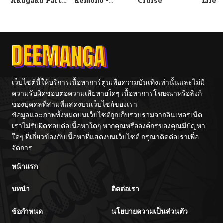
Akuyaku Party
Kemono -
Cruise
Life!!
no Leader ni
Rougoku de
Tensei Shita
Onna wo
node, Zamaa
Musaboru Moto
Sareru Mae ni
Ningen no
Jibun o
Saikyou
Tsuihou
Monster wa,
Shimashita.:
Fukushuu no
Skill o Ubau
Prison Break
“Steal” tte
wo
Akuyakusugiru
Kuwadateru-
เว็บไซต์นี้ให้บริการเนื้อหาการ์ตูนเพื่อความบันเทิงเท่านั้นและไม่มี
kedo
ความรับผิดชอบต่อความเสียหายใดๆ เนื้อหาการโฆษณาหรือลิงก์
Tsuyosugiru
ของบุคคลที่สามที่แสดงบนเว็บไซต์ของเรา
ข้อมูลและภาพทั้งหมดบนเว็บไซต์ถูกเก็บรวบรวมจากอินเทอร์เน็ต
เราไม่รับผิดชอบต่อเนื้อหาใดๆ หากคุณหรือองค์กรของคุณมีปัญหา
ใดๆ ที่เกี่ยวข้องกับเนื้อหาที่แสดงบนเว็บไซต์ กรุณาติดต่อเราเพื่อ
จัดการ
หน้าแรก
บทนำ
ติดต่อเรา
ข้อกำหนด
นโยบายความเป็นส่วนตัว