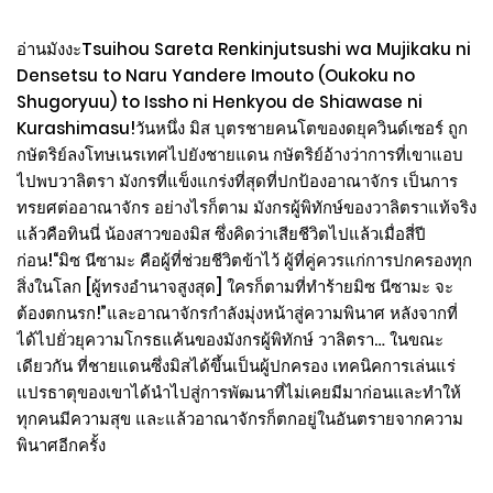
อ่านมังงะTsuihou Sareta Renkinjutsushi wa Mujikaku ni
Densetsu to Naru Yandere Imouto (Oukoku no
Shugoryuu) to Issho ni Henkyou de Shiawase ni
Kurashimasu!วันหนึ่ง มิส บุตรชายคนโตของดยุควินด์เซอร์ ถูก
กษัตริย์ลงโทษเนรเทศไปยังชายแดน กษัตริย์อ้างว่าการที่เขาแอบ
ไปพบวาลิตรา มังกรที่แข็งแกร่งที่สุดที่ปกป้องอาณาจักร เป็นการ
ทรยศต่ออาณาจักร อย่างไรก็ตาม มังกรผู้พิทักษ์ของวาลิตราแท้จริง
แล้วคือทินนี่ น้องสาวของมิส ซึ่งคิดว่าเสียชีวิตไปแล้วเมื่อสี่ปี
ก่อน!“มิซ นีซามะ คือผู้ที่ช่วยชีวิตข้าไว้ ผู้ที่คู่ควรแก่การปกครองทุก
สิ่งในโลก [ผู้ทรงอำนาจสูงสุด] ใครก็ตามที่ทำร้ายมิซ นีซามะ จะ
ต้องตกนรก!”และอาณาจักรกำลังมุ่งหน้าสู่ความพินาศ หลังจากที่
ได้ไปยั่วยุความโกรธแค้นของมังกรผู้พิทักษ์ วาลิตรา… ในขณะ
เดียวกัน ที่ชายแดนซึ่งมิสได้ขึ้นเป็นผู้ปกครอง เทคนิคการเล่นแร่
แปรธาตุของเขาได้นำไปสู่การพัฒนาที่ไม่เคยมีมาก่อนและทำให้
ทุกคนมีความสุข และแล้วอาณาจักรก็ตกอยู่ในอันตรายจากความ
พินาศอีกครั้ง