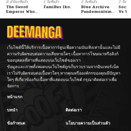
8 ชั่วโมงที่แล้ว
1 วันที่แล้ว
2 วันที่แล้ว
2 วันที่แ
The Sword
FamiRes Iko.
Blue Archive
Socia
Emperor Who
Pandemonium
Vs Yu
ตอนที่ 21
05/20/2026
Surpasses His
Vacation By
Previous Life
Hayashiya
จักรพรรดิเทพดาบ
ผงาดเหนือชาติภพ
ตอนที่ 20
05/20/2026
ตอนที่ 19
05/20/2026
เว็บไซต์นี้ให้บริการเนื้อหาการ์ตูนเพื่อความบันเทิงเท่านั้นและไม่มี
ความรับผิดชอบต่อความเสียหายใดๆ เนื้อหาการโฆษณาหรือลิงก์
ของบุคคลที่สามที่แสดงบนเว็บไซต์ของเรา
ตอนที่ 18
05/20/2026
ข้อมูลและภาพทั้งหมดบนเว็บไซต์ถูกเก็บรวบรวมจากอินเทอร์เน็ต
เราไม่รับผิดชอบต่อเนื้อหาใดๆ หากคุณหรือองค์กรของคุณมีปัญหา
ตอนที่ 17
05/20/2026
ใดๆ ที่เกี่ยวข้องกับเนื้อหาที่แสดงบนเว็บไซต์ กรุณาติดต่อเราเพื่อ
จัดการ
ตอนที่ 16
05/20/2026
หน้าแรก
บทนำ
ติดต่อเรา
ตอนที่ 15
05/20/2026
ข้อกำหนด
นโยบายความเป็นส่วนตัว
ตอนที่ 14
05/20/2026