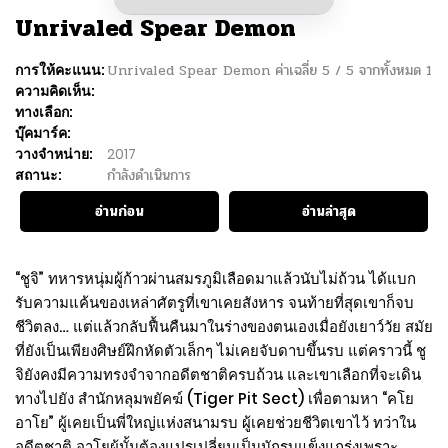
Unrivaled Spear Demon
การให้คะแนน:
Unrivaled Spear Demon
ค่าเฉลี่ย
5
/
5
จากทั้งหมด
1
ความคิดเห็น:
ทางเลือก:
บุ๊คมาร์ค:
วางจำหน่าย:
2017
สถานะ:
กำลังดำเนินการ
อ่านก่อน
อ่านล่าสุด
“ชูจิ” ทหารหนุ่มผู้ก้าวผ่านสมรภูมิเลือดมาแล้วนับไม่ถ้วน ได้แบก
รับความแค้นของเหล่าศัตรูที่เขาเคยสังหาร จนท้ายที่สุดเขาก็จบ
ชีวิตลง… แต่แล้วกลับฟื้นคืนมาในร่างของตนเองเมื่อยังเยาว์วัย สมัย
ที่ยังเป็นเพียงศิษย์ฝึกหัดตัวเล็กๆ ไม่เคยจับดาบขึ้นรบ แต่คราวนี้ ชู
จิยังคงมีความทรงจำจากอดีตชาติครบถ้วน และเขาเลือกที่จะเดิน
ทางไปยัง สำนักหลุมพยัคฆ์ (Tiger Pit Sect) เพื่อตามหา “คโย
อาโย” ผู้เคยเป็นพี่ใหญ่แห่งสนามรบ ผู้เคยช่วยชีวิตเขาไว้ ทว่าใน
อดีตชาติ อาโยผู้นั้นต้องแปรเปลี่ยนเป็นนักรบแข็งแกร่งเพราะ