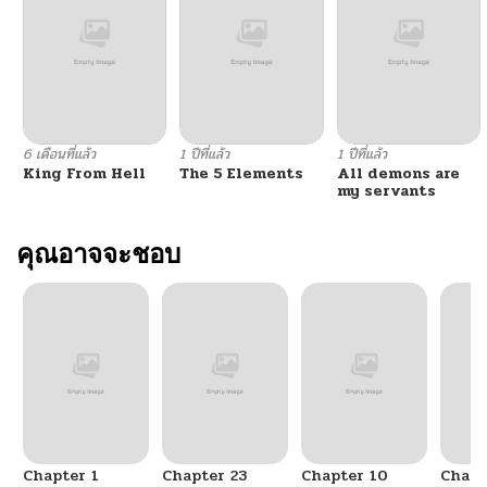
ตอนที่ 31
05/26/2026
ตอนที่ 30
05/26/2026
ตอนที่ 29
05/26/2026
6 เดือนที่แล้ว
1 ปีที่แล้ว
1 ปีที่แล้ว
King From Hell
The 5 Elements
All demons are
ตอนที่ 28
05/26/2026
my servants
ตอนที่ 27
คุณอาจจะชอบ
05/26/2026
ตอนที่ 26
05/26/2026
ตอนที่ 25
05/26/2026
ตอนที่ 24
05/26/2026
Chapter 1
Chapter 23
Chapter 10
Chapt
ตอนที่ 23
05/26/2026