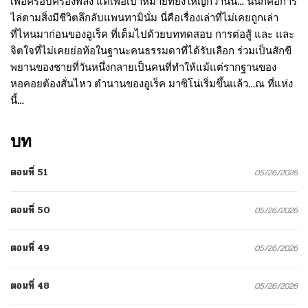
เพื่อครอบครองพลัง แต่เพื่อเป้าหมายที่ยิ่งใหญ่กว่านั้น… นั่นก็คือการ
ไล่ตามสิ่งมีชีวิตลึกลับแพนทามินั่ม นี่คือเรื่องเล่าที่ไม่เคยถูกเล่า
ที่ไหนมาก่อนของอูเร็ค ที่เต็มไปด้วยบททดสอบ การต่อสู้ และ และ
จิตใจที่ไม่เคยย่อท้อในฐานะคนธรรมดาที่ได้รับเลือก ร่วมเป็นสักขี
พยานของชายที่วันหนึ่งกลายเป็นคนที่ทำให้แม้แต่รากฐานของ
หอคอยต้องสั่นไหว ตำนานของอูเร็ค มาซิโน่เริ่มขึ้นแล้ว…ณ ที่แห่ง
นี้…
บท
ตอนที่ 51
05/26/2026
ตอนที่ 50
05/26/2026
ตอนที่ 49
05/26/2026
ตอนที่ 48
05/26/2026