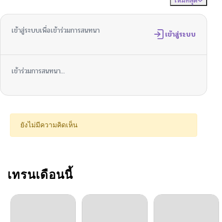
ใหม่ที่สุด
ไม่มีความคิดเห็น
จัดเรียงตาม
ตอนที่ 39
05/26/2026
เข้าสู่ระบบเพื่อเข้าร่วมการสนทนา
ตอนที่ 38
เข้าสู่ระบบ
05/26/2026
ตอนที่ 37
05/26/2026
เข้าร่วมการสนทนา...
ตอนที่ 36
05/26/2026
ตอนที่ 35
05/26/2026
ยังไม่มีความคิดเห็น
ตอนที่ 34
05/26/2026
ตอนที่ 33
เทรนเดือนนี้
05/26/2026
ตอนที่ 32
05/26/2026