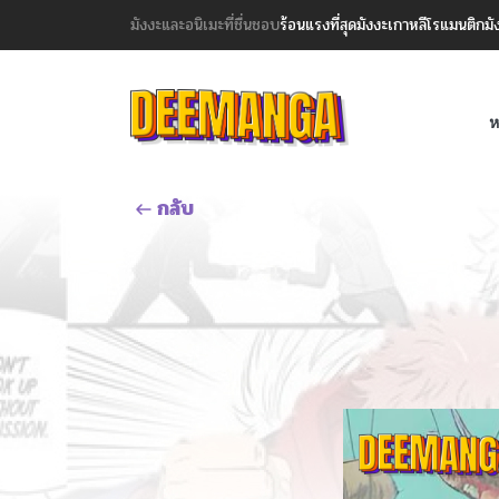
มังงะและอนิเมะที่ชื่นชอบ
ร้อนแรงที่สุด
มังงะเกาหลี
โรแมนติก
มั
ห
กลับ