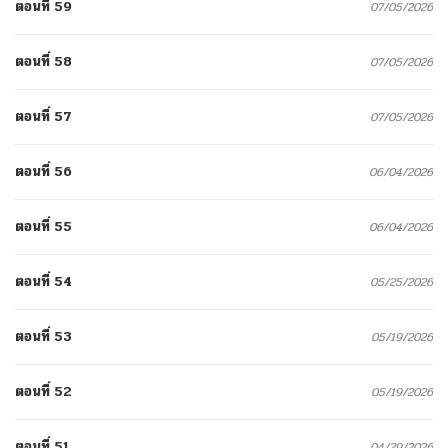
ตอนที่ 59
07/05/2026
ตอนที่ 58
07/05/2026
ตอนที่ 57
07/05/2026
ตอนที่ 56
06/04/2026
ตอนที่ 55
06/04/2026
ตอนที่ 54
05/25/2026
ตอนที่ 53
05/19/2026
ตอนที่ 52
05/19/2026
ตอนที่ 51
04/29/2026