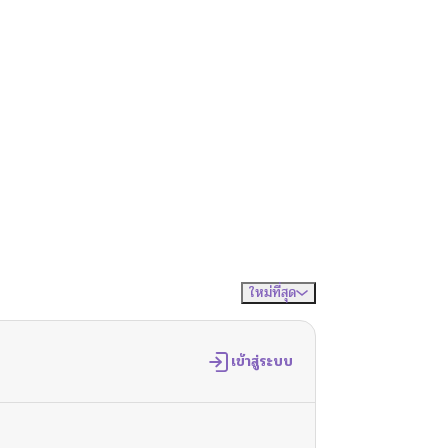
ใหม่ที่สุด
จัดเรียงตาม
เข้าสู่ระบบ