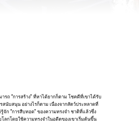
ถ “การสร้าง” ที่หาได้ยากก็ตาม โชคดีที่เขาได้รับ
ารสนับสนุน อย่างไรก็ตาม เนื่องจากสัตว์ประหลาดที่
ู้จัก “การสืบทอด” ของความทรงจำ ชาติที่แล้วซึ่ง
ยโลกโดยใช้ความทรงจำในอดีตของเขาเริ่มต้นขึ้น