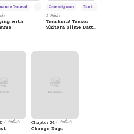
+4
+4
+3
ance โรแมนซ์
Adult ผู้ใหญ่
Comedy ตลก
Fantasy แฟนตาซี
แล้ว
1 ปีที่แล้ว
ying with
Tenchura! Tensei
umma
Shitara Slime Datta
Ken
2 วันที่แล้ว
2 วันที่แล้ว
10
Chapter 24
ust
Change Days