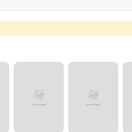
05/13/2025
05/13/2025
05/13/2025
05/13/2025
05/13/2025
05/13/2025
05/13/2025
05/13/2025