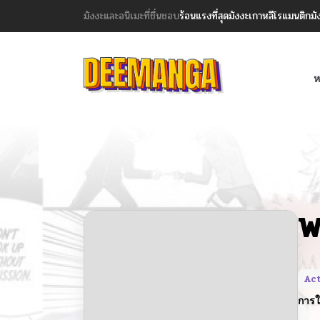
มังงะและอนิเมะที่ชื่นชอบ
ร้อนแรงที่สุด
มังงะเกาหลี
โรแมนติก
มั
ห
W
Ac
การใ