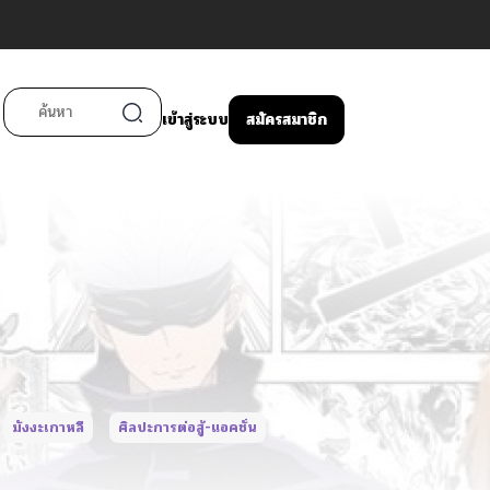
เข้าสู่ระบบ
สมัครสมาชิก
มังงะเกาหลี
ศิลปะการต่อสู้-แอคชั่น