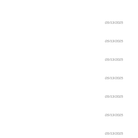
05/13/2025
05/13/2025
05/13/2025
05/13/2025
05/13/2025
05/13/2025
05/13/2025