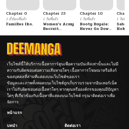
Chapter 0
Chapter 23
Chapter 10
Chapt
1 ชั่วโมงที่แล้ว
1 วันที่แล้ว
1 วันที่แล้ว
1 วันที่แ
FamiRes Iko.
Women’s Army
Booty Royale:
Sabor
Recruit
Never Go Down
Hoken
Training
Without A
de Do
Center
Fight!
เว็บไซต์นี้ให้บริการเนื้อหาการ์ตูนเพื่อความบันเทิงเท่านั้นและไม่มี
ความรับผิดชอบต่อความเสียหายใดๆ เนื้อหาการโฆษณาหรือลิงก์
ของบุคคลที่สามที่แสดงบนเว็บไซต์ของเรา
ข้อมูลและภาพทั้งหมดบนเว็บไซต์ถูกเก็บรวบรวมจากอินเทอร์เน็ต
เราไม่รับผิดชอบต่อเนื้อหาใดๆ หากคุณหรือองค์กรของคุณมีปัญหา
ใดๆ ที่เกี่ยวข้องกับเนื้อหาที่แสดงบนเว็บไซต์ กรุณาติดต่อเราเพื่อ
จัดการ
หน้าแรก
บทนำ
ติดต่อเรา