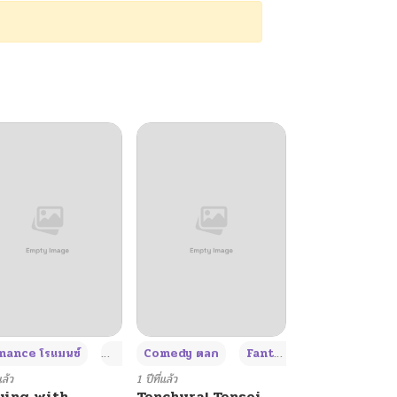
+4
+4
+3
ance โรแมนซ์
Adult ผู้ใหญ่
Comedy ตลก
Fantasy แฟนตาซี
แล้ว
1 ปีที่แล้ว
ying with
Tenchura! Tensei