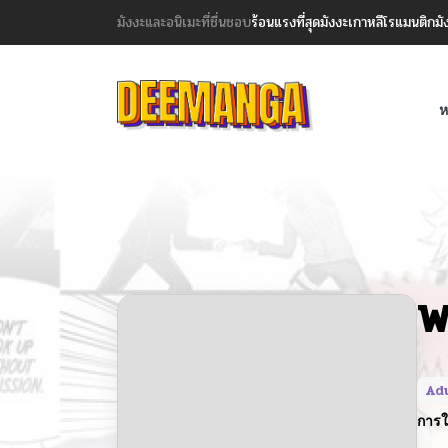
มังงะและอนิเมะที่ชื่นชอบ
ร้อนแรงที่สุด
มังงะเกาหลี
โรแมนติก
มั
ห
W
Adu
การใ