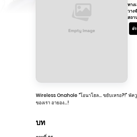
ทางเ
วางจ
สถา
อ่
Wireless Onahole “โอนาโฮล… ขยับเหรอ?!” พัควูจิน
ของเรา อายอง…!
บท