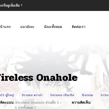
งงะจีน
ดูเพิ่มเติม
น้าแรก
แนวมังงะ
มังงะทั้งหมด
ติดต่อเรา
ireless Onahole
lt ผู้ใหญ่
Drama ดราม่า
Seinen เซ็นเน็น
Harem
Schoo
ห้คะแนน:
Wireless Onahole
ค่าเฉลี่ย
5
/
ความคิดเห็น:
5
จากทั้งหมด
1