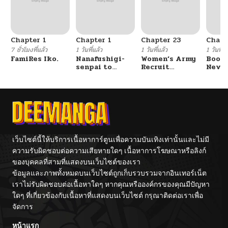
Chapter 1
Chapter 1
Chapter 23
Chapt
7 ชั่วโมงที่แล้ว
1 วันที่แล้ว
1 วันที่แล้ว
1 วันที่แ
FamiRes Iko.
Nanafushigi-
Women’s Army
Booty
senpai to
Recruit
Never
Tetsujin-kun
Training
With
Center
Fight
เว็บไซต์นี้ให้บริการเนื้อหาการ์ตูนเพื่อความบันเทิงเท่านั้นและไม่มี
ความรับผิดชอบต่อความเสียหายใดๆ เนื้อหาการโฆษณาหรือลิงก์
ของบุคคลที่สามที่แสดงบนเว็บไซต์ของเรา
ข้อมูลและภาพทั้งหมดบนเว็บไซต์ถูกเก็บรวบรวมจากอินเทอร์เน็ต
เราไม่รับผิดชอบต่อเนื้อหาใดๆ หากคุณหรือองค์กรของคุณมีปัญหา
ใดๆ ที่เกี่ยวข้องกับเนื้อหาที่แสดงบนเว็บไซต์ กรุณาติดต่อเราเพื่อ
จัดการ
หน้าแรก