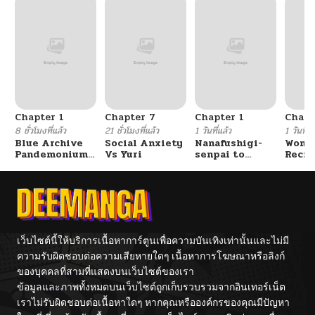
ตอนที่ 18
06/04/2026
ตอนที่ 17
06/04/2026
ตอนที่ 16
06/04/2026
Chapter 1
Chapter 7
Chapter 1
Chapt
ตอนที่ 15
05/31/2026
8 ชั่วโมงที่แล้ว
21 ชั่วโมงที่แล้ว
1 วันที่แล้ว
1 วันที่แ
Blue Archive
Social Anxiety
Nanafushigi-
Wome
Pandemonium
Vs Yuri
senpai to
Recru
ตอนที่ 14
05/25/2026
Vacation By
Tetsujin-kun
Train
Hayashiya
Cente
ตอนที่ 13
03/29/2026
ตอนที่ 12
03/25/2026
เว็บไซต์นี้ให้บริการเนื้อหาการ์ตูนเพื่อความบันเทิงเท่านั้นและไม่มี
ความรับผิดชอบต่อความเสียหายใดๆ เนื้อหาการโฆษณาหรือลิงก์
ของบุคคลที่สามที่แสดงบนเว็บไซต์ของเรา
ตอนที่ 11
03/17/2026
ข้อมูลและภาพทั้งหมดบนเว็บไซต์ถูกเก็บรวบรวมจากอินเทอร์เน็ต
เราไม่รับผิดชอบต่อเนื้อหาใดๆ หากคุณหรือองค์กรของคุณมีปัญหา