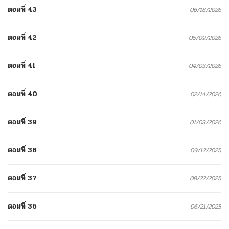
ตอนที่ 43
06/18/2026
ตอนที่ 42
05/09/2026
ตอนที่ 41
04/03/2026
ตอนที่ 40
02/14/2026
ตอนที่ 39
01/03/2026
ตอนที่ 38
09/12/2025
ตอนที่ 37
08/22/2025
ตอนที่ 36
06/21/2025