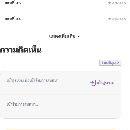
ตอนที่ 35
05/23/2025
ตอนที่ 34
05/20/2025
ตอนที่ 33
05/19/2025
แสดงเพิ่มเติม
ความคิดเห็น
ตอนที่ 32
05/18/2025
ใหม่ที่สุด
ไม่มีความคิดเห็น
จัดเรียงตาม
ตอนที่ 31
05/17/2025
เข้าสู่ระบบเพื่อเข้าร่วมการสนทนา
ตอนที่ 30
เข้าสู่ระบบ
05/16/2025
ตอนที่ 29
05/14/2025
เข้าร่วมการสนทนา...
ตอนที่ 28
05/14/2025