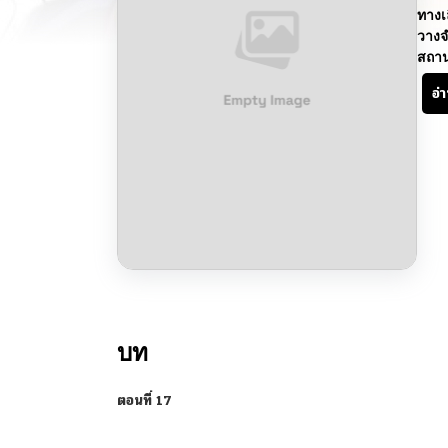
ทางเ
วางจ
สถา
อ่
บท
ตอนที่ 17