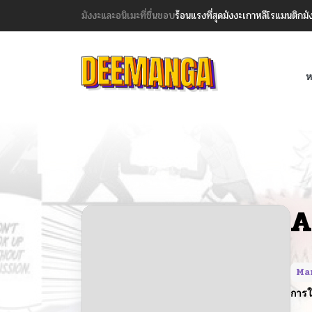
มังงะและอนิเมะที่ชื่นชอบ
ร้อนแรงที่สุด
มังงะเกาหลี
โรแมนติก
มั
ห
A
Ma
การใ