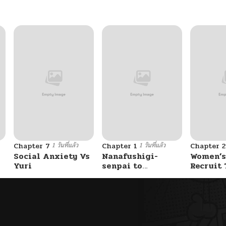
1 วันที่แล้ว
1 วันที่แล้ว
Chapter 7
Chapter 1
Chapter 2
Social Anxiety Vs
Nanafushigi-
Women’s
Yuri
senpai to
Recruit 
Tetsujin-kun
Center