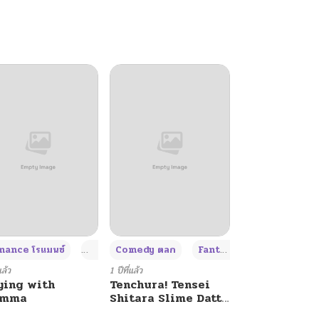
+4
+4
+3
ance โรแมนซ์
Adult ผู้ใหญ่
Comedy ตลก
Fantasy แฟนตาซี
แล้ว
1 ปีที่แล้ว
ying with
Tenchura! Tensei
umma
Shitara Slime Datta
Ken