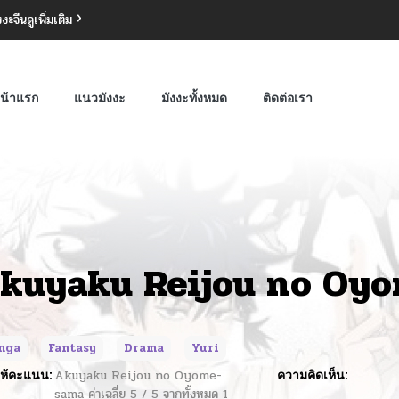
งงะจีน
ดูเพิ่มเติม
น้าแรก
แนวมังงะ
มังงะทั้งหมด
ติดต่อเรา
kuyaku Reijou no Oy
nga
Fantasy
Drama
Yuri
ห้คะแนน:
Akuyaku Reijou no Oyome-
ความคิดเห็น:
sama
ค่าเฉลี่ย
5
/
5
จากทั้งหมด
1