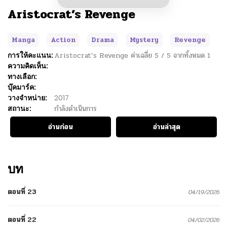
Aristocrat’s Revenge
Manga
Action
Drama
Mystery
Revenge
การให้คะแนน:
Aristocrat’s Revenge
ค่าเฉลี่ย
5
/
5
จากทั้งหมด
1
ความคิดเห็น:
ทางเลือก:
บุ๊คมาร์ค:
วางจำหน่าย:
2017
สถานะ:
กำลังดำเนินการ
อ่านก่อน
อ่านล่าสุด
บท
ตอนที่ 23
04/19/2026
ตอนที่ 22
04/02/2026