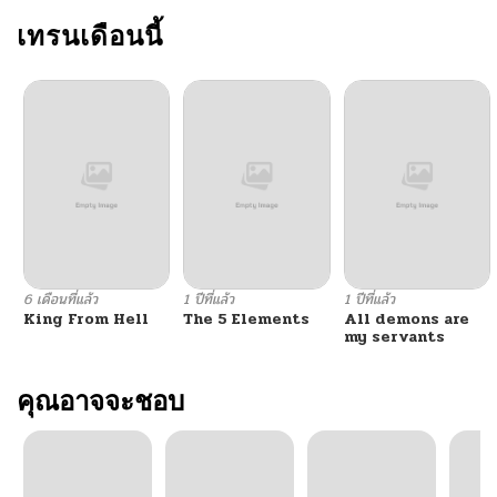
ตอนที่ 5
เทรนเดือนนี้
06/02/2025
ตอนที่ 4
06/02/2025
ตอนที่ 3
04/08/2025
ตอนที่ 2
04/08/2025
ตอนที่ 1
04/08/2025
6 เดือนที่แล้ว
1 ปีที่แล้ว
1 ปีที่แล้ว
King From Hell
The 5 Elements
All demons are
ตอนที่ 0
04/08/2025
my servants
คุณอาจจะชอบ