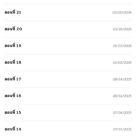
ตอนที่ 21
03/20/2026
ตอนที่ 20
03/16/2026
ตอนที่ 19
01/23/2026
ตอนที่ 18
01/03/2026
ตอนที่ 17
08/14/2025
ตอนที่ 16
08/14/2025
ตอนที่ 15
07/24/2025
ตอนที่ 14
07/15/2025