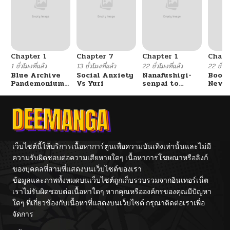
Chapter 1
Chapter 7
Chapter 1
Chapt
1 ชั่วโมงที่แล้ว
13 ชั่วโมงที่แล้ว
22 ชั่วโมงที่แล้ว
22 ชั่วโม
Blue Archive
Social Anxiety
Nanafushigi-
Booty
Pandemonium
Vs Yuri
senpai to
Never
Vacation By
Tetsujin-kun
With
Hayashiya
Fight
เว็บไซต์นี้ให้บริการเนื้อหาการ์ตูนเพื่อความบันเทิงเท่านั้นและไม่มี
ความรับผิดชอบต่อความเสียหายใดๆ เนื้อหาการโฆษณาหรือลิงก์
ของบุคคลที่สามที่แสดงบนเว็บไซต์ของเรา
ข้อมูลและภาพทั้งหมดบนเว็บไซต์ถูกเก็บรวบรวมจากอินเทอร์เน็ต
เราไม่รับผิดชอบต่อเนื้อหาใดๆ หากคุณหรือองค์กรของคุณมีปัญหา
ใดๆ ที่เกี่ยวข้องกับเนื้อหาที่แสดงบนเว็บไซต์ กรุณาติดต่อเราเพื่อ
จัดการ