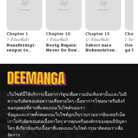
Chapter 1
Chapter 10
Chapter 15
Chapt
7 ชั่วโมงที่แล้ว
7 ชั่วโมงที่แล้ว
12 ชั่วโมงที่แล้ว
1 วันที่แ
Nanafushigi-
Booty Royale:
Sabori nara
Ore S
senpai to
Never Go Down
Hokenshitsu
ga Se
Tetsujin-kun
Without A
de Douzo?
Omae
Fight!
Reijo
Tag 
Game
Kour
Itash
เว็บไซต์นี้ให้บริการเนื้อหาการ์ตูนเพื่อความบันเทิงเท่านั้นและไม่มี
ความรับผิดชอบต่อความเสียหายใดๆ เนื้อหาการโฆษณาหรือลิงก์
ของบุคคลที่สามที่แสดงบนเว็บไซต์ของเรา
ข้อมูลและภาพทั้งหมดบนเว็บไซต์ถูกเก็บรวบรวมจากอินเทอร์เน็ต
เราไม่รับผิดชอบต่อเนื้อหาใดๆ หากคุณหรือองค์กรของคุณมีปัญหา
ใดๆ ที่เกี่ยวข้องกับเนื้อหาที่แสดงบนเว็บไซต์ กรุณาติดต่อเราเพื่อ
จัดการ