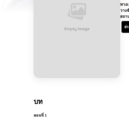
ทางเ
วางจ
สถา
อ่
บท
ตอนที่ 1