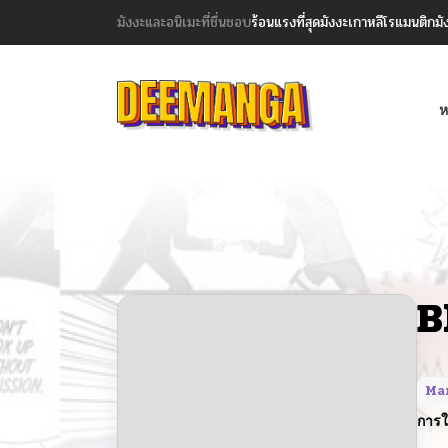
มังงะและอนิเมะที่ชื่นชอบ
ร้อนแรงที่สุด
มังงะเกาหลี
โรแมนติก
มั
ห
B
Ma
การใ