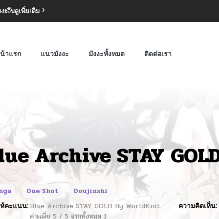
งงะจีน
ดูเพิ่มเติม
น้าแรก
แนวมังงะ
มังงะทั้งหมด
ติดต่อเรา
lue Archive STAY GOLD
nga
One Shot
Doujinshi
ห้คะแนน:
Blue Archive STAY GOLD By WorldKnit
ความคิดเห็น:
ค่าเฉลี่ย
5
/
5
จากทั้งหมด
1