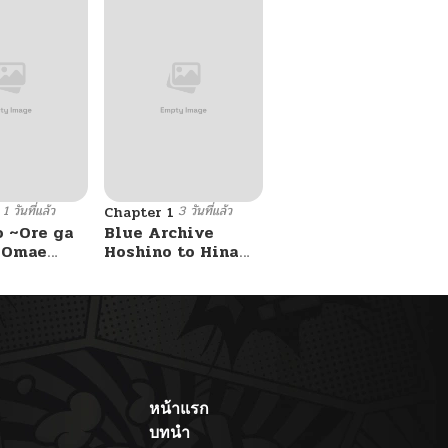
1 วันที่แล้ว
3 วันที่แล้ว
Chapter 1
o ~Ore ga
Blue Archive
e Omae
Hoshino to Hina
 Reijou
ga Sensei ni
 Tag
masseji sareru
Game
hon. By Luminocity
Kouryaku
asu wa~
หน้าแรก
บทนำ