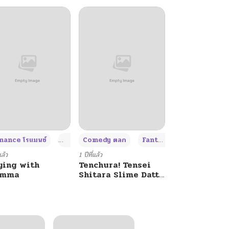
+4
+4
+3
ance โรแมนซ์
Adult ผู้ใหญ่
Comedy ตลก
Fantasy แฟนตาซี
แล้ว
1 ปีที่แล้ว
ying with
Tenchura! Tensei
umma
Shitara Slime Datta
Ken