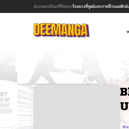
มังงะและอนิเมะที่ชื่นชอบ
ร้อนแรงที่สุด
มังงะเกาหลี
โรแมนติก
มั
ห
B
U
Ma