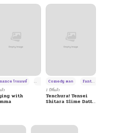
+4
+4
+3
ance โรแมนซ์
Adult ผู้ใหญ่
Comedy ตลก
Fantasy แฟนตาซี
แล้ว
1 ปีที่แล้ว
ying with
Tenchura! Tensei
umma
Shitara Slime Datta
Ken