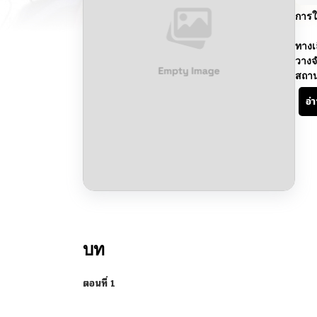
การใ
ทางเ
วางจ
สถา
อ่
บท
ตอนที่ 1