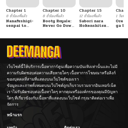
Chapter 1
Chapter 10
Chapter 15
Chapt
8 ชั่วโมงที่แล้ว
8 ชั่วโมงที่แล้ว
12 ชั่วโมงที่แล้ว
1 วันที่แ
Nanafushigi-
Booty Royale:
Sabori nara
Ore S
senpai to
Never Go Down
Hokenshitsu
ga Se
Tetsujin-kun
Without A
de Douzo?
Omae
Fight!
Reijo
Tag 
Game
Kour
Itash
เว็บไซต์นี้ให้บริการเนื้อหาการ์ตูนเพื่อความบันเทิงเท่านั้นและไม่มี
ความรับผิดชอบต่อความเสียหายใดๆ เนื้อหาการโฆษณาหรือลิงก์
ของบุคคลที่สามที่แสดงบนเว็บไซต์ของเรา
ข้อมูลและภาพทั้งหมดบนเว็บไซต์ถูกเก็บรวบรวมจากอินเทอร์เน็ต
เราไม่รับผิดชอบต่อเนื้อหาใดๆ หากคุณหรือองค์กรของคุณมีปัญหา
ใดๆ ที่เกี่ยวข้องกับเนื้อหาที่แสดงบนเว็บไซต์ กรุณาติดต่อเราเพื่อ
จัดการ
หน้าแรก
บทนำ
ติดต่อเรา