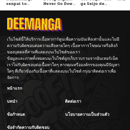
senpai to
Never Go Down
ga Seijo de
ตอนที่ 35
12/17/2025
Tetsujin-kun
Without A
Omae Akuyaku
Fight!
Reijou Saikyou
Tag Otome
Game Kanzen
ตอนที่ 34
12/11/2025
Kouryaku
Itashimasu wa~
ตอนที่ 33
12/07/2025
เว็บไซต์นี้ให้บริการเนื้อหาการ์ตูนเพื่อความบันเทิงเท่านั้นและไม่มี
ความรับผิดชอบต่อความเสียหายใดๆ เนื้อหาการโฆษณาหรือลิงก์
ของบุคคลที่สามที่แสดงบนเว็บไซต์ของเรา
ตอนที่ 32
12/02/2025
ข้อมูลและภาพทั้งหมดบนเว็บไซต์ถูกเก็บรวบรวมจากอินเทอร์เน็ต
เราไม่รับผิดชอบต่อเนื้อหาใดๆ หากคุณหรือองค์กรของคุณมีปัญหา
ตอนที่ 31
12/01/2025
ใดๆ ที่เกี่ยวข้องกับเนื้อหาที่แสดงบนเว็บไซต์ กรุณาติดต่อเราเพื่อ
จัดการ
ตอนที่ 30
12/01/2025
หน้าแรก
บทนำ
ติดต่อเรา
ตอนที่ 29
11/28/2025
ข้อกำหนด
นโยบายความเป็นส่วนตัว
ตอนที่ 28
11/28/2025
ข้อจำกัดความรับผิดชอบ