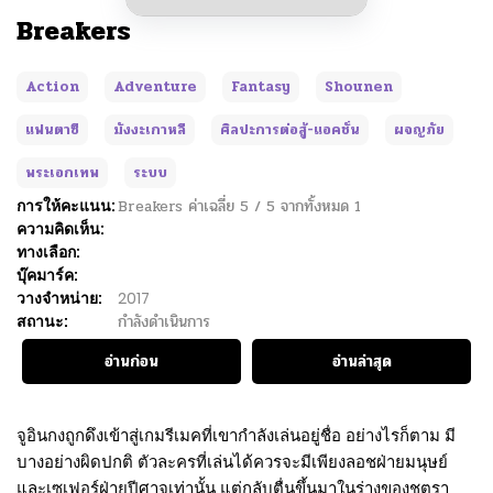
Breakers
Action
Adventure
Fantasy
Shounen
แฟนตาซี
มังงะเกาหลี
ศิลปะการต่อสู้-แอคชั่น
ผจญภัย
พระเอกเทพ
ระบบ
การให้คะแนน:
Breakers
ค่าเฉลี่ย
5
/
5
จากทั้งหมด
1
ความคิดเห็น:
ทางเลือก:
บุ๊คมาร์ค:
วางจำหน่าย:
2017
สถานะ:
กำลังดำเนินการ
อ่านก่อน
อ่านล่าสุด
จูอินกงถูกดึงเข้าสู่เกมรีเมคที่เขากำลังเล่นอยู่ชื่อ อย่างไรก็ตาม มี
บางอย่างผิดปกติ ตัวละครที่เล่นได้ควรจะมีเพียงลอชฝ่ายมนุษย์
และเซเฟอร์ฝ่ายปีศาจเท่านั้น แต่กลับตื่นขึ้นมาในร่างของชูตรา