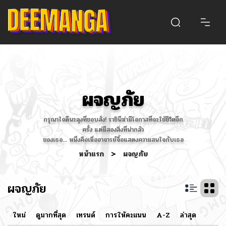
ผจญภัย
กรุณาใจดีนะลุงที่ชอบสั่ง! ราชินีฆ่ามีโอกาสที่จะใช้ชีวิตอีก
ครั้ง แต่มีสองสิ่งที่น่ากลัว
ของเธอ... หนึ่งคือเมื่ออาจารย์จื้อแสดงความสนใจกับเธอ
หน้าแรก
>
ผจญภัย
ผจญภัย
ใหม่
ดูมากที่สุด
เทรนด์
การให้คะแนน
A-Z
ล่าสุด