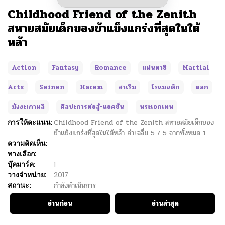
Childhood Friend of the Zenith
สหายสมัยเด็กของข้าแข็งแกร่งที่สุดในใต้
หล้า
Action
Fantasy
Romance
แฟนตาซี
Martial
Arts
Seinen
Harem
ฮาเร็ม
โรแมนติก
ตลก
มังงะเกาหลี
ศิลปะการต่อสู้-แอคชั่น
พระเอกเทพ
การให้คะแนน:
Childhood Friend of the Zenith สหายสมัยเด็กของ
ข้าแข็งแกร่งที่สุดในใต้หล้า
ค่าเฉลี่ย
5
/
5
จากทั้งหมด
1
ความคิดเห็น:
ทางเลือก:
บุ๊คมาร์ค:
1
วางจำหน่าย:
2017
สถานะ:
กำลังดำเนินการ
อ่านก่อน
อ่านล่าสุด