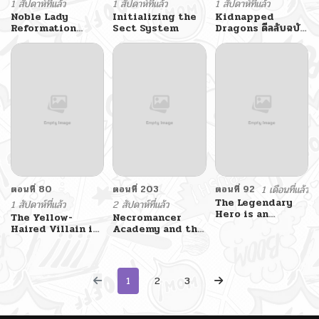
1 สัปดาห์ที่แล้ว
1 สัปดาห์ที่แล้ว
1 สัปดาห์ที่แล้ว
Noble Lady
Initializing the
Kidnapped
Reformation
Sect System
Dragons ดีลลับฉบับ
Guide
ลักพาตัวมังกร
ตอนที่ 80
ตอนที่ 203
ตอนที่ 92
1 เดือนที่แล้ว
The Legendary
1 สัปดาห์ที่แล้ว
2 สัปดาห์ที่แล้ว
Hero is an
The Yellow-
Necromancer
Academy Honors
Haired Villain in
Academy and the
Student วีรบุรุษใน
Female Main
Genius
ตำนานเกิดใหม่เป็น
Character’s
Summoner
ยอดอัจฉริยะแห่ง
Novel Wants
สถาบัน
Happiness วายร้าย
1
2
3
ผมทองในนิยายของ
นางเอกต้องการความ
สุข