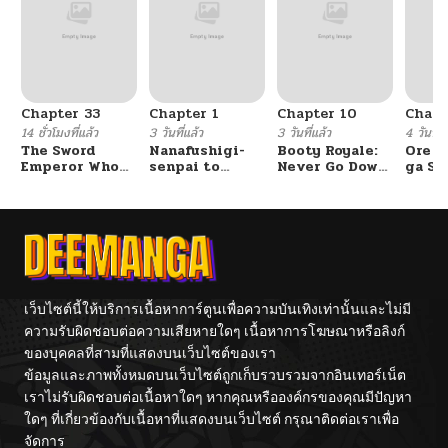
Chapter 33
Chapter 1
Chapter 10
Chapt
14 ชั่วโมงที่แล้ว
3 วันที่แล้ว
3 วันที่แล้ว
4 วันที่แ
The Sword
Nanafushigi-
Booty Royale:
Ore S
Emperor Who
senpai to
Never Go Down
ga Se
Surpasses His
Tetsujin-kun
Without A
Omae
Previous Life
Fight!
Reijo
จักรพรรดิเทพดาบ
Tag 
ผงาดเหนือชาติภพ
Game
Kour
Itash
เว็บไซต์นี้ให้บริการเนื้อหาการ์ตูนเพื่อความบันเทิงเท่านั้นและไม่มี
ความรับผิดชอบต่อความเสียหายใดๆ เนื้อหาการโฆษณาหรือลิงก์
ของบุคคลที่สามที่แสดงบนเว็บไซต์ของเรา
ข้อมูลและภาพทั้งหมดบนเว็บไซต์ถูกเก็บรวบรวมจากอินเทอร์เน็ต
เราไม่รับผิดชอบต่อเนื้อหาใดๆ หากคุณหรือองค์กรของคุณมีปัญหา
ใดๆ ที่เกี่ยวข้องกับเนื้อหาที่แสดงบนเว็บไซต์ กรุณาติดต่อเราเพื่อ
จัดการ