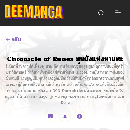
กลับ
Chronicle of Runes มุนยังแห่งหายนะ
ในโลกที่รูนคราฟต์เฟื่องฟู แวนเกิดมาพร้อมกับรูนอสูร รูนที่ถูกสาปแช่งที่สุดใน
ประวัติศาสตร์ ว่ากันว่านำมาซึ่งแต่ความพินาศ เมื่อจอมเวทผู้ปรารถนาพลังของ
มันโจมตี แวนสูญเสียทุกสิ่งและถูกผนึกไว้ในมิติหนึ่งที่ถูกตัดขาดจากโลกมนุษย์
เขาจมอยู่กับความสิ้นหวัง แต่กลับถูกขับเคลื่อนด้วยความโกรธแค้นที่ไม่มีวันดับ
เขาปฏิเสธที่จะตาย เป็นเวลา 999 ปีที่เขาฝึกฝนคมดาบแห่งการแก้แค้น ใน
ที่สุดเขาก็ไขความลับของรูนอสูร ทลายคุกของเขา และกลับสู่โลกพร้อมกับความ
พินาศ