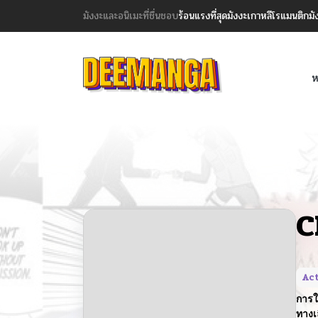
มังงะและอนิเมะที่ชื่นชอบ
ร้อนแรงที่สุด
มังงะเกาหลี
โรแมนติก
มั
ห
C
Ac
การใ
ทางเ