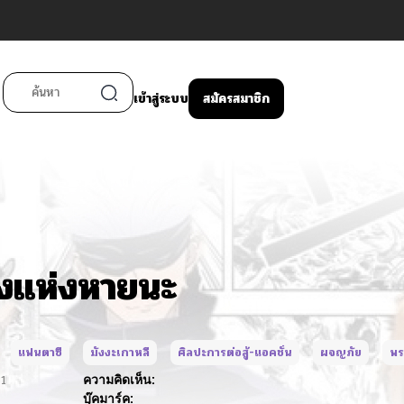
เข้าสู่ระบบ
สมัครสมาชิก
งแห่งหายนะ
แฟนตาซี
มังงะเกาหลี
ศิลปะการต่อสู้-แอคชั่น
ผจญภัย
พร
ด
1
ความคิดเห็น:
บุ๊คมาร์ค: