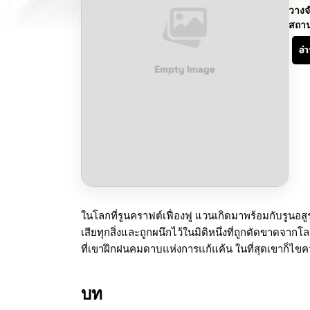
วางจ
สถา
อ่
ในโลกที่รูนคราฟต์เฟื่องฟู แวนเกิดมาพร้อมกับรูนอสู
เสียทุกสิ่งและถูกผนึกไว้ในมิติหนึ่งที่ถูกตัดขาดจาก
ที่เขาฝึกฝนคมดาบแห่งการแก้แค้น ในที่สุดเขาก็ไข
บท