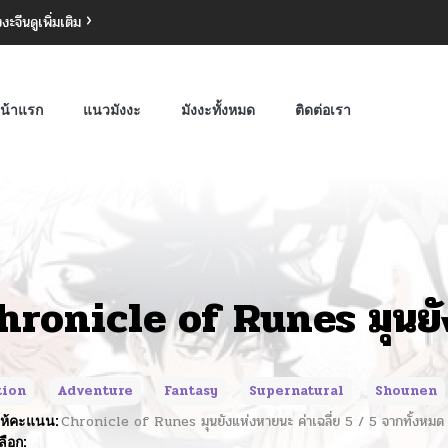
งงะจีน
ดูเพิ่มเติม
น้าแรก
แนวมังงะ
มังงะทั้งหมด
ติดต่อเรา
hronicle of Runes มุนยั
tion
Adventure
Fantasy
Supernatural
Shounen
ห้คะแนน:
Chronicle of Runes มุนยังแห่งหายนะ
ค่าเฉลี่ย
5
/
5
จากทั้งหม
ลือก: