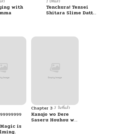
แล้ว
1 ปีที่แล้ว
ying with
Tenchura! Tensei
umma
Shitara Slime Datta
Ken
3 วันที่แล้ว
Chapter 3
Kanojo wo Dere
999999999
Saseru Houhou wo,
Shourai Kekkon
 Magic is
suru Ore dake ga
lming.