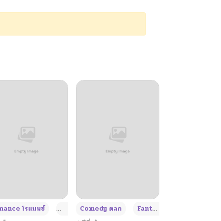
+4
+4
+3
ance โรแมนซ์
Adult ผู้ใหญ่
Comedy ตลก
Fantasy แฟนตาซี