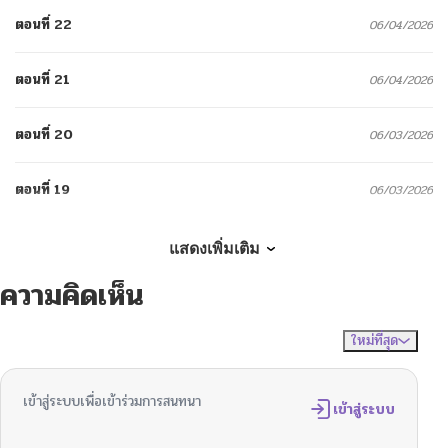
ตอนที่ 22
06/04/2026
ตอนที่ 21
06/04/2026
ตอนที่ 20
06/03/2026
ตอนที่ 19
06/03/2026
ตอนที่ 18
06/03/2026
แสดงเพิ่มเติม
ความคิดเห็น
ตอนที่ 17
05/23/2025
ใหม่ที่สุด
ไม่มีความคิดเห็น
จัดเรียงตาม
ตอนที่ 16
05/23/2025
เข้าสู่ระบบเพื่อเข้าร่วมการสนทนา
ตอนที่ 15
เข้าสู่ระบบ
05/23/2025