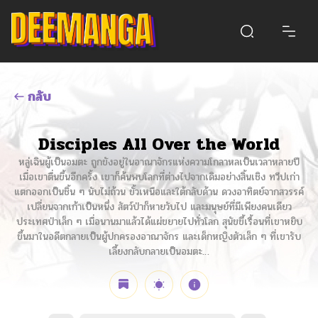
กลับ
Disciples All Over the World
หลู่เฉินผู้เป็นอมตะ ถูกขังอยู่ในอาณาจักรแห่งความโกลาหลเป็นเวลาหลายปี
เมื่อเขาตื่นขึ้นอีกครั้ง เขาก็ค้นพบโลกที่ต่างไปจากเดิมอย่างสิ้นเชิง ทวีปเก่า
แตกออกเป็นชิ้น ๆ นับไม่ถ้วน ขั้วเหนือและใต้กลับด้าน ดวงอาทิตย์จากสวรรค์
เปลี่ยนจากเก้าเป็นหนึ่ง สัตว์ป่าก็หายวับไป และมนุษย์ที่มีเพียงคนเดียว
ประเทศป่าเล็ก ๆ เมื่อนานมาแล้วได้แผ่ขยายไปทั่วโลก สุนัขขี้เรื้อนที่เขาหยิบ
ขึ้นมาในอดีตกลายเป็นผู้ปกครองอาณาจักร และเด็กหญิงตัวเล็ก ๆ ที่เขารับ
เลี้ยงกลับกลายเป็นอมตะ…