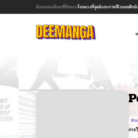
มังงะและอนิเมะที่ชื่นชอบ
ร้อนแรงที่สุด
มังงะเกาหลี
โรแมนติก
มั
ห
P
Man
การใ