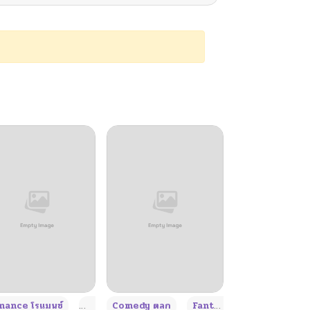
+4
+4
+3
ance โรแมนซ์
Adult ผู้ใหญ่
Comedy ตลก
Fantasy แฟนตาซี