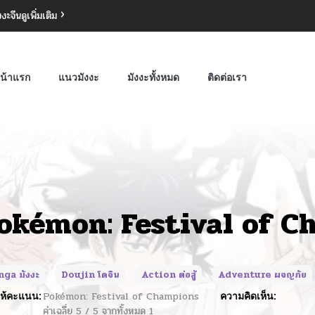
งงะจีน
ดูเพิ่มเติม
น้าแรก
แนวมังงะ
มังงะทั้งหมด
ติดต่อเรา
okémon: Festival of 
ga มังงะ
Doujin โดจิน
Action ต่อสู้
Adventure ผจญภัย
ห้คะแนน:
Pokémon: Festival of Champions
ความคิดเห็น:
ค่าเฉลี่ย
5
/
5
จากทั้งหมด
1