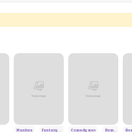
+3
Manhua
Fantasy แฟนตาซี
Comedy ตลก
Romance โรแมนซ์
Rom