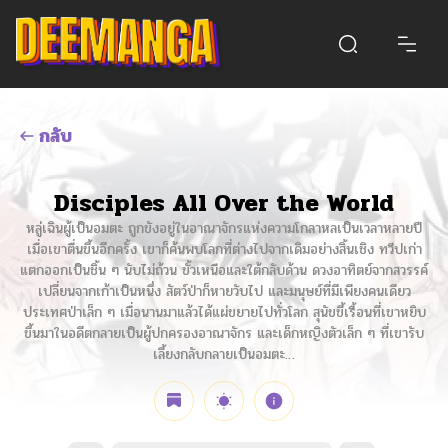
กลับ
Disciples All Over the World
หลู่เฉินผู้เป็นอมตะ ถูกขังอยู่ในอาณาจักรแห่งความโกลาหลเป็นเวลาหลายปี
เมื่อเขาตื่นขึ้นอีกครั้ง เขาก็ค้นพบโลกที่ต่างไปจากเดิมอย่างสิ้นเชิง ทวีปเก่า
แตกออกเป็นชิ้น ๆ นับไม่ถ้วน ขั้วเหนือและใต้กลับด้าน ดวงอาทิตย์จากสวรรค์
เปลี่ยนจากเก้าเป็นหนึ่ง สัตว์ป่าก็หายวับไป และมนุษย์ที่มีเพียงคนเดียว
ประเทศป่าเล็ก ๆ เมื่อนานมาแล้วได้แผ่ขยายไปทั่วโลก สุนัขขี้เรื้อนที่เขาหยิบ
ขึ้นมาในอดีตกลายเป็นผู้ปกครองอาณาจักร และเด็กหญิงตัวเล็ก ๆ ที่เขารับ
เลี้ยงกลับกลายเป็นอมตะ…