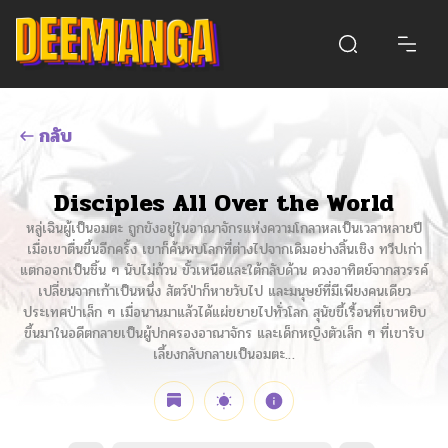
กลับ
Disciples All Over the World
หลู่เฉินผู้เป็นอมตะ ถูกขังอยู่ในอาณาจักรแห่งความโกลาหลเป็นเวลาหลายปี
เมื่อเขาตื่นขึ้นอีกครั้ง เขาก็ค้นพบโลกที่ต่างไปจากเดิมอย่างสิ้นเชิง ทวีปเก่า
แตกออกเป็นชิ้น ๆ นับไม่ถ้วน ขั้วเหนือและใต้กลับด้าน ดวงอาทิตย์จากสวรรค์
เปลี่ยนจากเก้าเป็นหนึ่ง สัตว์ป่าก็หายวับไป และมนุษย์ที่มีเพียงคนเดียว
ประเทศป่าเล็ก ๆ เมื่อนานมาแล้วได้แผ่ขยายไปทั่วโลก สุนัขขี้เรื้อนที่เขาหยิบ
ขึ้นมาในอดีตกลายเป็นผู้ปกครองอาณาจักร และเด็กหญิงตัวเล็ก ๆ ที่เขารับ
เลี้ยงกลับกลายเป็นอมตะ…