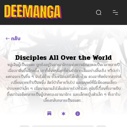
กลับ
Disciples All Over the World
หลู่เฉินผู้เป็นอมตะ ถูกขังอยู่ในอาณาจักรแห่งความโกลาหลเป็นเวลาหลายปี
เมื่อเขาตื่นขึ้นอีกครั้ง เขาก็ค้นพบโลกที่ต่างไปจากเดิมอย่างสิ้นเชิง ทวีปเก่า
แตกออกเป็นชิ้น ๆ นับไม่ถ้วน ขั้วเหนือและใต้กลับด้าน ดวงอาทิตย์จากสวรรค์
เปลี่ยนจากเก้าเป็นหนึ่ง สัตว์ป่าก็หายวับไป และมนุษย์ที่มีเพียงคนเดียว
ประเทศป่าเล็ก ๆ เมื่อนานมาแล้วได้แผ่ขยายไปทั่วโลก สุนัขขี้เรื้อนที่เขาหยิบ
ขึ้นมาในอดีตกลายเป็นผู้ปกครองอาณาจักร และเด็กหญิงตัวเล็ก ๆ ที่เขารับ
เลี้ยงกลับกลายเป็นอมตะ…