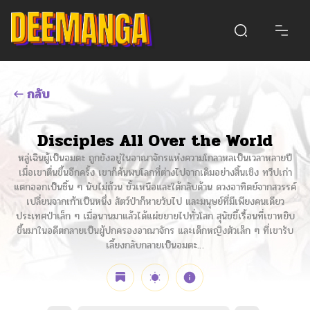
กลับ
Disciples All Over the World
หลู่เฉินผู้เป็นอมตะ ถูกขังอยู่ในอาณาจักรแห่งความโกลาหลเป็นเวลาหลายปี
เมื่อเขาตื่นขึ้นอีกครั้ง เขาก็ค้นพบโลกที่ต่างไปจากเดิมอย่างสิ้นเชิง ทวีปเก่า
แตกออกเป็นชิ้น ๆ นับไม่ถ้วน ขั้วเหนือและใต้กลับด้าน ดวงอาทิตย์จากสวรรค์
เปลี่ยนจากเก้าเป็นหนึ่ง สัตว์ป่าก็หายวับไป และมนุษย์ที่มีเพียงคนเดียว
ประเทศป่าเล็ก ๆ เมื่อนานมาแล้วได้แผ่ขยายไปทั่วโลก สุนัขขี้เรื้อนที่เขาหยิบ
ขึ้นมาในอดีตกลายเป็นผู้ปกครองอาณาจักร และเด็กหญิงตัวเล็ก ๆ ที่เขารับ
เลี้ยงกลับกลายเป็นอมตะ…