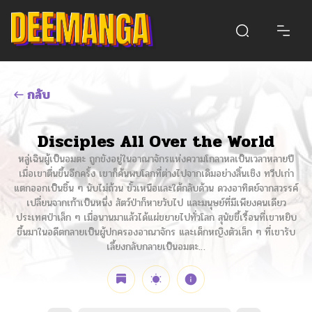
กลับ
Disciples All Over the World
หลู่เฉินผู้เป็นอมตะ ถูกขังอยู่ในอาณาจักรแห่งความโกลาหลเป็นเวลาหลายปี
เมื่อเขาตื่นขึ้นอีกครั้ง เขาก็ค้นพบโลกที่ต่างไปจากเดิมอย่างสิ้นเชิง ทวีปเก่า
แตกออกเป็นชิ้น ๆ นับไม่ถ้วน ขั้วเหนือและใต้กลับด้าน ดวงอาทิตย์จากสวรรค์
เปลี่ยนจากเก้าเป็นหนึ่ง สัตว์ป่าก็หายวับไป และมนุษย์ที่มีเพียงคนเดียว
ประเทศป่าเล็ก ๆ เมื่อนานมาแล้วได้แผ่ขยายไปทั่วโลก สุนัขขี้เรื้อนที่เขาหยิบ
ขึ้นมาในอดีตกลายเป็นผู้ปกครองอาณาจักร และเด็กหญิงตัวเล็ก ๆ ที่เขารับ
เลี้ยงกลับกลายเป็นอมตะ…