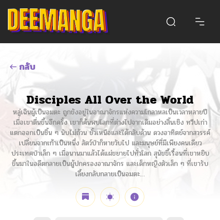
กลับ
Disciples All Over the World
หลู่เฉินผู้เป็นอมตะ ถูกขังอยู่ในอาณาจักรแห่งความโกลาหลเป็นเวลาหลายปี
เมื่อเขาตื่นขึ้นอีกครั้ง เขาก็ค้นพบโลกที่ต่างไปจากเดิมอย่างสิ้นเชิง ทวีปเก่า
แตกออกเป็นชิ้น ๆ นับไม่ถ้วน ขั้วเหนือและใต้กลับด้าน ดวงอาทิตย์จากสวรรค์
เปลี่ยนจากเก้าเป็นหนึ่ง สัตว์ป่าก็หายวับไป และมนุษย์ที่มีเพียงคนเดียว
ประเทศป่าเล็ก ๆ เมื่อนานมาแล้วได้แผ่ขยายไปทั่วโลก สุนัขขี้เรื้อนที่เขาหยิบ
ขึ้นมาในอดีตกลายเป็นผู้ปกครองอาณาจักร และเด็กหญิงตัวเล็ก ๆ ที่เขารับ
เลี้ยงกลับกลายเป็นอมตะ…