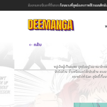
มังงะและอนิเมะที่ชื่นชอบ
ร้อนแรงที่สุด
มังงะเกาหลี
โรแมนติก
มั
ห
กลับ
หลู่เฉินผู้เป็นอมตะ ถูกขังอยู่ในอาณาจักร
นับไม่ถ้วน ขั้วเหนือและใต้กลับด้าน ดวงอ
ขยายไปทั่วโลก สุนัขขี้เรื