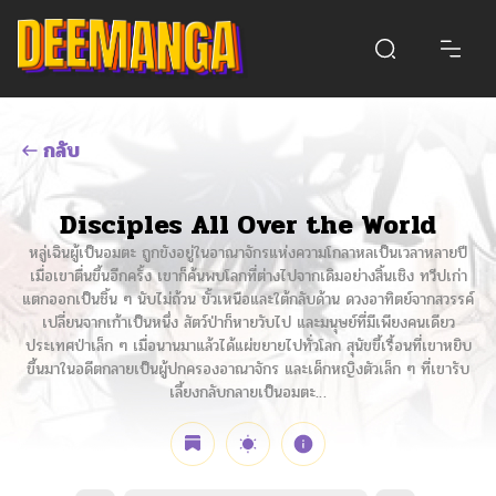
กลับ
Disciples All Over the World
หลู่เฉินผู้เป็นอมตะ ถูกขังอยู่ในอาณาจักรแห่งความโกลาหลเป็นเวลาหลายปี
เมื่อเขาตื่นขึ้นอีกครั้ง เขาก็ค้นพบโลกที่ต่างไปจากเดิมอย่างสิ้นเชิง ทวีปเก่า
แตกออกเป็นชิ้น ๆ นับไม่ถ้วน ขั้วเหนือและใต้กลับด้าน ดวงอาทิตย์จากสวรรค์
เปลี่ยนจากเก้าเป็นหนึ่ง สัตว์ป่าก็หายวับไป และมนุษย์ที่มีเพียงคนเดียว
ประเทศป่าเล็ก ๆ เมื่อนานมาแล้วได้แผ่ขยายไปทั่วโลก สุนัขขี้เรื้อนที่เขาหยิบ
ขึ้นมาในอดีตกลายเป็นผู้ปกครองอาณาจักร และเด็กหญิงตัวเล็ก ๆ ที่เขารับ
เลี้ยงกลับกลายเป็นอมตะ…