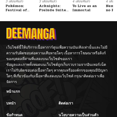
3 เดือนที่แล้ว
3 เดือนที่แล้ว
4 เดือนที่แล้ว
4 เดือนที
Pokémon:
Arknights:
To Live as an
Nemur
Festival of
Prelude Suite:
Immortal
no Re
Champions
The Lone
Walker
เว็บไซต์นี้ให้บริการเนื้อหาการ์ตูนเพื่อความบันเทิงเท่านั้นและไม่มี
ความรับผิดชอบต่อความเสียหายใดๆ เนื้อหาการโฆษณาหรือลิงก์
ของบุคคลที่สามที่แสดงบนเว็บไซต์ของเรา
ข้อมูลและภาพทั้งหมดบนเว็บไซต์ถูกเก็บรวบรวมจากอินเทอร์เน็ต
เราไม่รับผิดชอบต่อเนื้อหาใดๆ หากคุณหรือองค์กรของคุณมีปัญหา
ใดๆ ที่เกี่ยวข้องกับเนื้อหาที่แสดงบนเว็บไซต์ กรุณาติดต่อเราเพื่อ
จัดการ
หน้าแรก
บทนำ
ติดต่อเรา
ข้อกำหนด
นโยบายความเป็นส่วนตัว