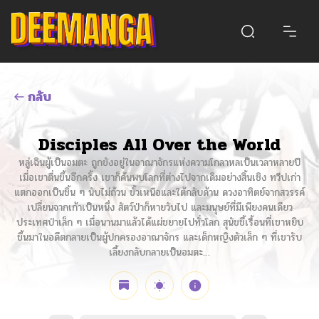
กลับ
Disciples All Over the World
หลู่เฉินผู้เป็นอมตะ ถูกขังอยู่ในอาณาจักรแห่งความโกลาหลเป็นเวลาหลายปี
เมื่อเขาตื่นขึ้นอีกครั้ง เขาก็ค้นพบโลกที่ต่างไปจากเดิมอย่างสิ้นเชิง ทวีปเก่า
แตกออกเป็นชิ้น ๆ นับไม่ถ้วน ขั้วเหนือและใต้กลับด้าน ดวงอาทิตย์จากสวรรค์
เปลี่ยนจากเก้าเป็นหนึ่ง สัตว์ป่าก็หายวับไป และมนุษย์ที่มีเพียงคนเดียว
ประเทศป่าเล็ก ๆ เมื่อนานมาแล้วได้แผ่ขยายไปทั่วโลก สุนัขขี้เรื้อนที่เขาหยิบ
ขึ้นมาในอดีตกลายเป็นผู้ปกครองอาณาจักร และเด็กหญิงตัวเล็ก ๆ ที่เขารับ
เลี้ยงกลับกลายเป็นอมตะ…