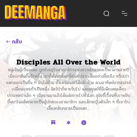
กลับ
Disciples All Over the World
หลู่เฉินผู้เป็นอมตะ ถูกขังอยู่ในอาณาจักรแห่งความโกลาหลเป็นเวลาหลายปี
เมื่อเขาตื่นขึ้นอีกครั้ง เขาก็ค้นพบโลกที่ต่างไปจากเดิมอย่างสิ้นเชิง ทวีปเก่า
แตกออกเป็นชิ้น ๆ นับไม่ถ้วน ขั้วเหนือและใต้กลับด้าน ดวงอาทิตย์จากสวรรค์
เปลี่ยนจากเก้าเป็นหนึ่ง สัตว์ป่าก็หายวับไป และมนุษย์ที่มีเพียงคนเดียว
ประเทศป่าเล็ก ๆ เมื่อนานมาแล้วได้แผ่ขยายไปทั่วโลก สุนัขขี้เรื้อนที่เขาหยิบ
ขึ้นมาในอดีตกลายเป็นผู้ปกครองอาณาจักร และเด็กหญิงตัวเล็ก ๆ ที่เขารับ
เลี้ยงกลับกลายเป็นอมตะ…