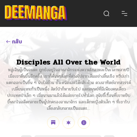
กลับ
Disciples All Over the World
หลู่เฉินผู้เป็นอมตะ ถูกขังอยู่ในอาณาจักรแห่งความโกลาหลเป็นเวลาหลายปี
เมื่อเขาตื่นขึ้นอีกครั้ง เขาก็ค้นพบโลกที่ต่างไปจากเดิมอย่างสิ้นเชิง ทวีปเก่า
แตกออกเป็นชิ้น ๆ นับไม่ถ้วน ขั้วเหนือและใต้กลับด้าน ดวงอาทิตย์จากสวรรค์
เปลี่ยนจากเก้าเป็นหนึ่ง สัตว์ป่าก็หายวับไป และมนุษย์ที่มีเพียงคนเดียว
ประเทศป่าเล็ก ๆ เมื่อนานมาแล้วได้แผ่ขยายไปทั่วโลก สุนัขขี้เรื้อนที่เขาหยิบ
ขึ้นมาในอดีตกลายเป็นผู้ปกครองอาณาจักร และเด็กหญิงตัวเล็ก ๆ ที่เขารับ
เลี้ยงกลับกลายเป็นอมตะ…