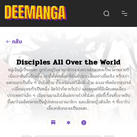
กลับ
Disciples All Over the World
หลู่เฉินผู้เป็นอมตะ ถูกขังอยู่ในอาณาจักรแห่งความโกลาหลเป็นเวลาหลายปี
เมื่อเขาตื่นขึ้นอีกครั้ง เขาก็ค้นพบโลกที่ต่างไปจากเดิมอย่างสิ้นเชิง ทวีปเก่า
แตกออกเป็นชิ้น ๆ นับไม่ถ้วน ขั้วเหนือและใต้กลับด้าน ดวงอาทิตย์จากสวรรค์
เปลี่ยนจากเก้าเป็นหนึ่ง สัตว์ป่าก็หายวับไป และมนุษย์ที่มีเพียงคนเดียว
ประเทศป่าเล็ก ๆ เมื่อนานมาแล้วได้แผ่ขยายไปทั่วโลก สุนัขขี้เรื้อนที่เขาหยิบ
ขึ้นมาในอดีตกลายเป็นผู้ปกครองอาณาจักร และเด็กหญิงตัวเล็ก ๆ ที่เขารับ
เลี้ยงกลับกลายเป็นอมตะ…