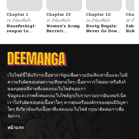
Chapter 1
Chapter 23
Chapter 10
Chapt
14 ชั่วโมงที่แล้ว
15 ชั่วโมงที่แล้ว
14 ชั่วโมงที่แล้ว
18 ชั่วโม
Nanafushigi-
Women’s Army
Booty Royale:
Sabor
senpai to
Recruit
Never Go Down
Hoken
Tetsujin-kun
Training
Without A
de Do
Center
Fight!
เว็บไซต์นี้ให้บริการเนื้อหาการ์ตูนเพื่อความบันเทิงเท่านั้นและไม่มี
ความรับผิดชอบต่อความเสียหายใดๆ เนื้อหาการโฆษณาหรือลิงก์
ของบุคคลที่สามที่แสดงบนเว็บไซต์ของเรา
ข้อมูลและภาพทั้งหมดบนเว็บไซต์ถูกเก็บรวบรวมจากอินเทอร์เน็ต
เราไม่รับผิดชอบต่อเนื้อหาใดๆ หากคุณหรือองค์กรของคุณมีปัญหา
ใดๆ ที่เกี่ยวข้องกับเนื้อหาที่แสดงบนเว็บไซต์ กรุณาติดต่อเราเพื่อ
จัดการ
หน้าแรก