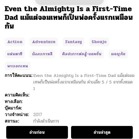
Even the Almighty Is a First-Time
Dad แม้แต่จอมเทพก็เป็นพ่อครั้งแรกเหมือน
กัน
Action
Adventure
Fantasy
Shoujo
แฟนตาซี
มังงะเกาหลี
ศิลปะการต่อสู้-แอคชั่น
ผจญภัย
พระเอกเทพ
การให้คะแนน:
Even the Almighty Is a First-Time Dad แม้แต่จอม
เทพก็เป็นพ่อครั้งแรกเหมือนกัน
ค่าเฉลี่ย
5
/
5
จากทั้งหมด
1
ความคิดเห็น:
ทางเลือก:
บุ๊คมาร์ค:
วางจำหน่าย:
2017
สถานะ:
กำลังดำเนินการ
อ่านก่อน
อ่านล่าสุด